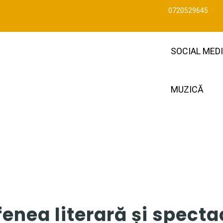
0720529645
SOCIAL MED
MUZICĂ
enea literară și specta