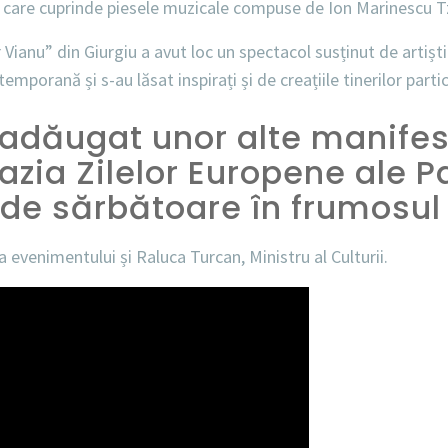
m care cuprinde piesele muzicale compuse de Ion Marinescu Tzu
ianu” din Giurgiu a avut loc un spectacol susținut de artiștii 
temporană și s-au lăsat inspirați și de creațiile tinerilor partic
adăugat unor alte manifest
cazia Zilelor Europene ale P
de sărbătoare în frumosul
evenimentului și Raluca Turcan, Ministru al Culturii.