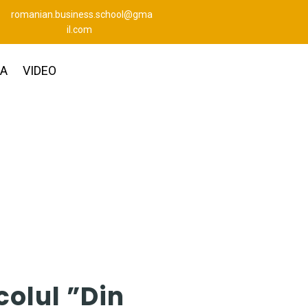
romanian.business.school@gma
il.com
IA
VIDEO
colul ”Din