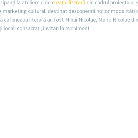
ticipanți la atelierele de c
reație literară
din cadrul proiectului
de marketing cultural, destinat descoperirii noilor modalități 
re la cafeneaua literară au fost Mihai Nicolae, Mario Nicolae d
 locali consacrați, invitați la eveniment.