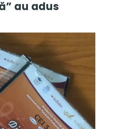
ă” au adus