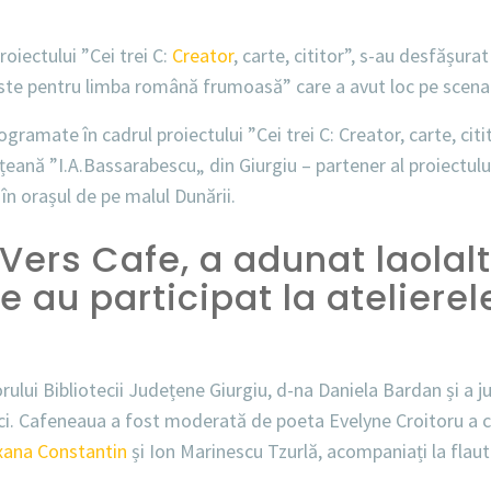
roiectului ”Cei trei C:
Creator
, carte, cititor”, s-au desfășurat
ste pentru limba română frumoasă” care a avut loc pe scena T
gramate în cadrul proiectului ”Cei trei C: Creator, carte, citi
eană ”I.A.Bassarabescu„ din Giurgiu – partener al proiectului
în orașul de pe malul Dunării.
Vers Cafe, a adunat laolal
re au participat la ateliere
t
orului Bibliotecii Județene Giurgiu, d-na Daniela Bardan și a 
ici. Cafeneaua a fost moderată de poeta Evelyne Croitoru a că
xana Constantin
și Ion Marinescu Tzurlă, acompaniați la flau