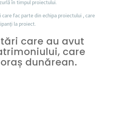
rlă în timpul proiectului.
care fac parte din echipa proiectului , care
ipanți la proiect.
ări care au avut
atrimoniului, care
 oraș dunărean.