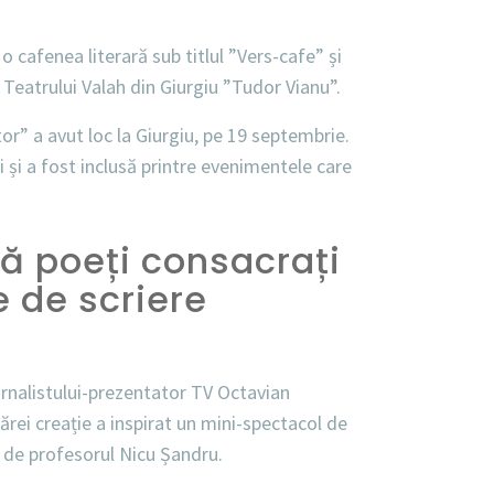
 o cafenea literară sub titlul ”Vers-cafe” și
eatrului Valah din Giurgiu ”Tudor Vianu”.
tor” a avut loc la Giurgiu, pe 19 septembrie.
 și a fost inclusă printre evenimentele care
tă poeți consacrați
le de scriere
jurnalistului-prezentator TV Octavian
rei creație a inspirat un mini-spectacol de
t de profesorul Nicu Șandru.