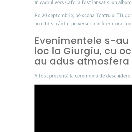
În cadrul Vers Cafe, a fost lansat și un albu
Pe 20 septembrie, pe scena Teatrului ”Tudor V
au citit și cântat pe versuri din literatura con
Evenimentele s-au 
loc la Giurgiu, cu o
au adus atmosfera 
A fost prezentă la ceremonia de deschidere a 