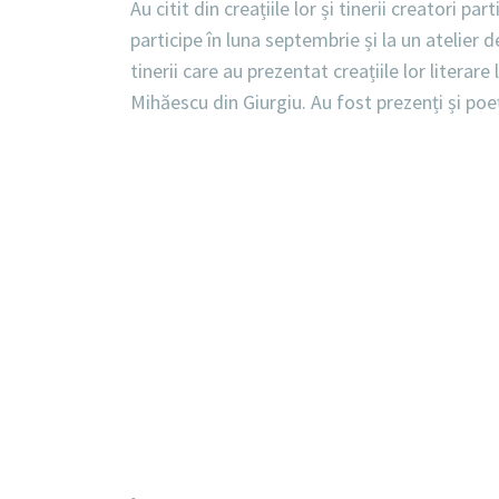
Au citit din creațiile lor și tinerii creatori par
participe în luna septembrie și la un atelier 
tinerii care au prezentat creațiile lor litera
Mihăescu din Giurgiu. Au fost prezenți și poeți