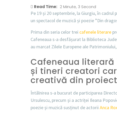
Read Time:
2 Minute, 3 Second
Pe 19 și 20 septembrie, la Giurgiu, în cadrul p
un spectacol de muzică și poezie ”Din drago
Prima din seria celor trei
cafenele literare
pro
Cafeneaua s-a desfășurat la Biblioteca Județ
au marcat Zilele Europene ale Patrimoniului, 
Cafeneaua literară 
și tineri creatori ca
creativă din proiec
Întâlnirea s-a bucurat de participarea Direct
Ursulescu, precum și a actriței Ileana Popov
poezie și muzică susținut de actorii
Anca Ro