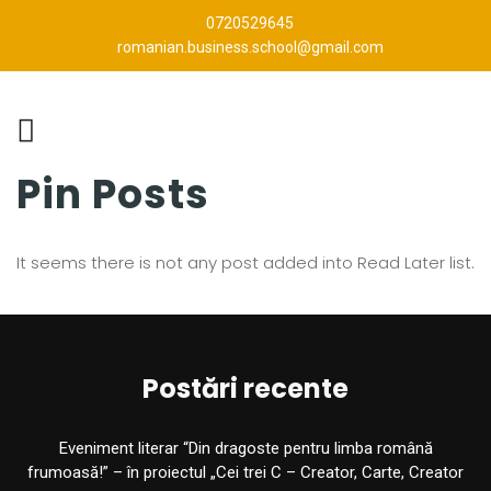
0720529645
romanian.business.school@gmail.com
Pin Posts
It seems there is not any post added into Read Later list.
Postări recente
Eveniment literar “Din dragoste pentru limba română
frumoasă!” – în proiectul „Cei trei C – Creator, Carte, Creator