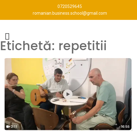
0720529645
romanian.business.school@gmail.com
Etichetă:
repetitii